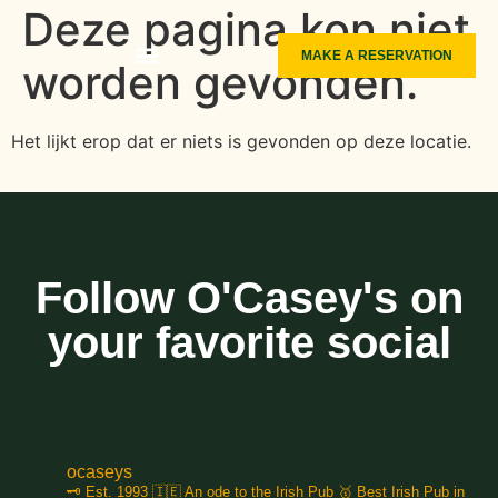
Deze pagina kon niet
MAKE A RESERVATION
worden gevonden.
LIVE SPORTS
FUNCTION ROOMS
THE MEXICAN
ABOUT O’CASEY’S
Het lijkt erop dat er niets is gevonden op deze locatie.
Follow O'Casey's on
your favorite social
ocaseys
🗝️ Est. 1993
🇮🇪 An ode to the Irish Pub
🥇 Best Irish Pub in